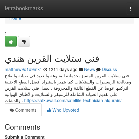
Home
tetrabookmarks
Togg
navi
Home
1
فني ستلايت القرين هندي
matthew9o1d9mk1
1211 days ago
News
Discuss
فني ستلايت القرين المتميز بخدماته المتنوعة والعديد في صيانة واصلاح
ومعالجة الرسيفرات والستلايتات كما يتميز باستيراد أفضل القطع الأجنبية
لتركيبها عوضا عن القطع التالفة والمحروقة , يعمل فني ستلايت القرين
على تقديم الصيانة الشاملة للرسيفر والستلايت والأطباق الهوائية
والدشات .
https://satkuwait.com/satellite-technician-alqurain/
Comments
Who Upvoted
Comments
Submit a Comment