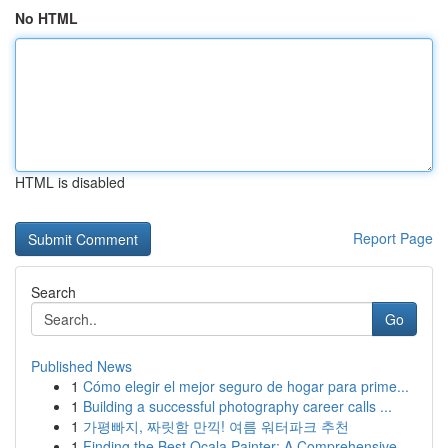
No HTML
HTML is disabled
Report Page
Search
Go
Published News
1
Cómo elegir el mejor seguro de hogar para prime...
1
Building a successful photography career calls ...
1
가평빠지, 짜릿함 만끽! 여름 워터파크 추천
1
Finding the Best Ocala Painter: A Comprehensive...