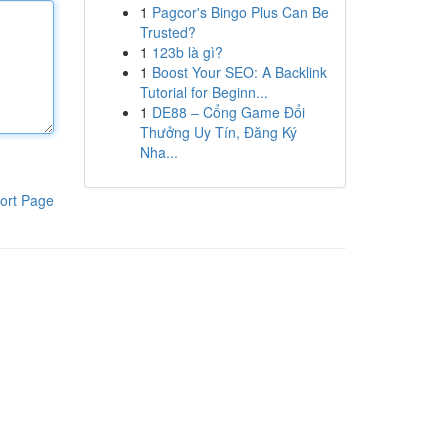
1
Pagcor's Bingo Plus Can Be
Trusted?
1
123b là gì?
1
Boost Your SEO: A Backlink
Tutorial for Beginn...
1
DE88 – Cổng Game Đổi
Thưởng Uy Tín, Đăng Ký
Nha...
ort Page