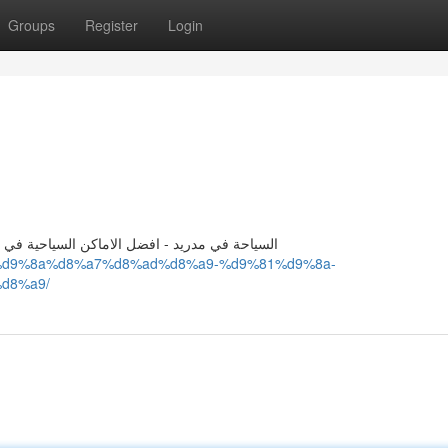
Groups
Register
Login
السياحة في مدريد - افضل الاماكن السياحية في م
%b3%d9%8a%d8%a7%d8%ad%d8%a9-%d9%81%d9%8a-
d8%a9/