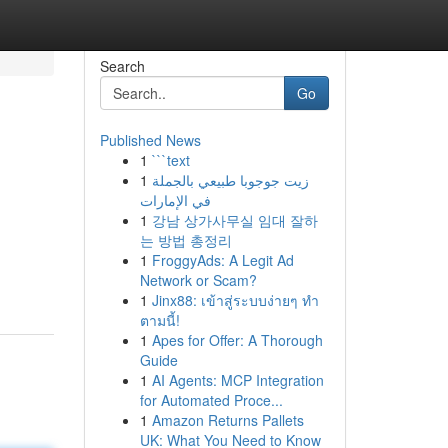
Search
Go
Published News
1
```text
1
زيت جوجوبا طبيعي بالجملة
في الإمارات
1
강남 상가사무실 임대 잘하
는 방법 총정리
1
FroggyAds: A Legit Ad
Network or Scam?
1
Jinx88: เข้าสู่ระบบง่ายๆ ทำ
ตามนี้!
1
Apes for Offer: A Thorough
Guide
1
AI Agents: MCP Integration
for Automated Proce...
1
Amazon Returns Pallets
UK: What You Need to Know