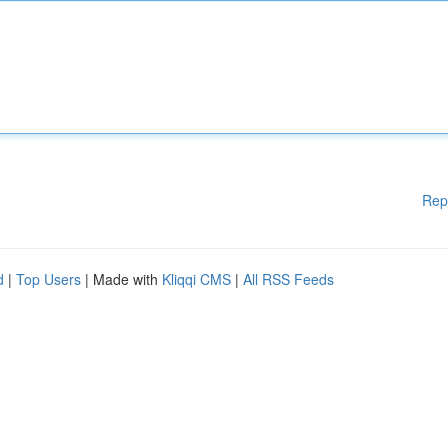
Rep
d
|
Top Users
| Made with
Kliqqi CMS
|
All RSS Feeds