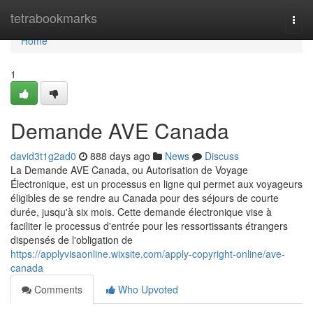
Home
tetrabookmarks
Togg
navi
Home
1
Demande AVE Canada
david3t1g2ad0
888 days ago
News
Discuss
La Demande AVE Canada, ou Autorisation de Voyage
Électronique, est un processus en ligne qui permet aux voyageurs
éligibles de se rendre au Canada pour des séjours de courte
durée, jusqu'à six mois. Cette demande électronique vise à
faciliter le processus d'entrée pour les ressortissants étrangers
dispensés de l'obligation de
https://applyvisaonline.wixsite.com/apply-copyright-online/ave-
canada
Comments
Who Upvoted