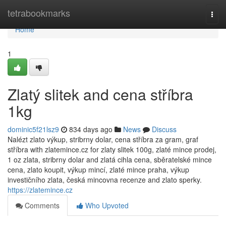
Home
tetrabookmarks
Togg
navi
Home
1
Zlatý slitek and cena stříbra
1kg
dominic5f21lsz9
834 days ago
News
Discuss
Nalézt zlato výkup, stribrny dolar, cena stříbra za gram, graf
stříbra with zlatemince.cz for zlaty slitek 100g, zlaté mince prodej,
1 oz zlata, stribrny dolar and zlatá cihla cena, sběratelské mince
cena, zlato koupit, výkup mincí, zlaté mince praha, výkup
investičního zlata, česká mincovna recenze and zlato sperky.
https://zlatemince.cz
Comments
Who Upvoted