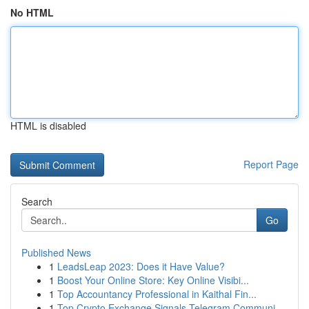
No HTML
HTML is disabled
Report Page
Search
Go
Published News
1
LeadsLeap 2023: Does it Have Value?
1
Boost Your Online Store: Key Online Visibi...
1
Top Accountancy Professional in Kaithal Fin...
1
Top Crypto Exchange Signals Telegram Communi...