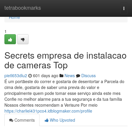
Home
tetrabookmarks
Togg
navi
Home
1
Secrets empresa de instalacao
de cameras Top
pietl653dlu2
601 days ago
News
Discuss
É um portãeste do correr e gostaria de desentortar a Parcela do
cima dele, gostaria de saber uma previa do valor e
principalmente quem pode tomar esse serviço ainda este mes
Confie no melhor alarme para a tua segurança e da tua família
Nossos clientes recomendam a Verisure Por meio
https://charliel431pco4.idblogmaker.com/profile
Comments
Who Upvoted