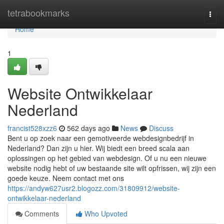
Home
tetrabookmarks
Togg
navi
Home
1
Website Ontwikkelaar
Nederland
francist528xzz6
562 days ago
News
Discuss
Bent u op zoek naar een gemotiveerde webdesignbedrijf in
Nederland? Dan zijn u hier. Wij biedt een breed scala aan
oplossingen op het gebied van webdesign. Of u nu een nieuwe
website nodig hebt of uw bestaande site wilt opfrissen, wij zijn een
goede keuze. Neem contact met ons
https://andyw627usr2.blogozz.com/31809912/website-
ontwikkelaar-nederland
Comments
Who Upvoted