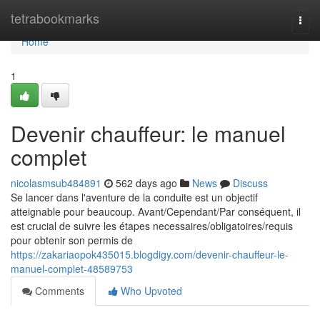
Home
tetrabookmarks
Togg
navi
Home
1
Devenir chauffeur: le manuel
complet
nicolasmsub484891
562 days ago
News
Discuss
Se lancer dans l'aventure de la conduite est un objectif
atteignable pour beaucoup. Avant/Cependant/Par conséquent, il
est crucial de suivre les étapes necessaires/obligatoires/requis
pour obtenir son permis de
https://zakariaopok435015.blogdigy.com/devenir-chauffeur-le-
manuel-complet-48589753
Comments
Who Upvoted