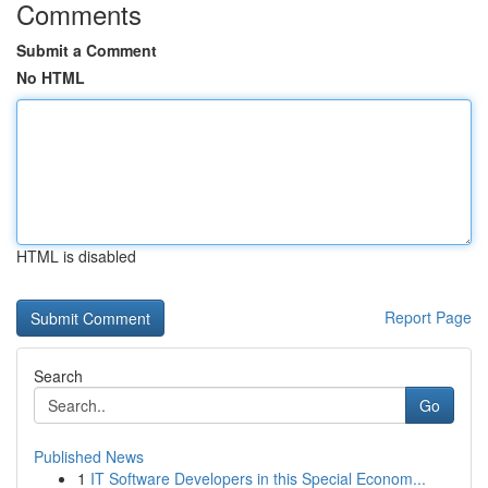
Comments
Submit a Comment
No HTML
HTML is disabled
Report Page
Search
Go
Published News
1
IT Software Developers in this Special Econom...