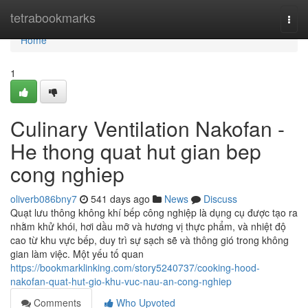
Home
tetrabookmarks
Togg
navi
Home
1
Culinary Ventilation Nakofan -
He thong quat hut gian bep
cong nghiep
oliverb086bny7
541 days ago
News
Discuss
Quạt lưu thông không khí bếp công nghiệp là dụng cụ được tạo ra
nhằm khử khói, hơi dầu mỡ và hương vị thực phẩm, và nhiệt độ
cao từ khu vực bếp, duy trì sự sạch sẽ và thông gió trong không
gian làm việc. Một yếu tố quan
https://bookmarklinking.com/story5240737/cooking-hood-
nakofan-quat-hut-gio-khu-vuc-nau-an-cong-nghiep
Comments
Who Upvoted