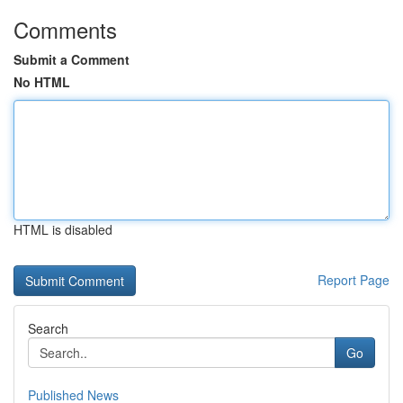
Comments
Submit a Comment
No HTML
HTML is disabled
Report Page
Search
Go
Published News