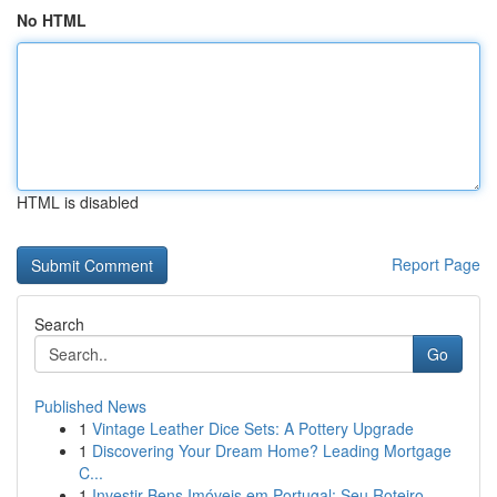
No HTML
HTML is disabled
Report Page
Search
Go
Published News
1
Vintage Leather Dice Sets: A Pottery Upgrade
1
Discovering Your Dream Home? Leading Mortgage
C...
1
Investir Bens Imóveis em Portugal: Seu Roteiro ...