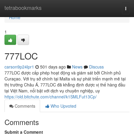
Home
tetrabookmarks
Togg
navi
Home
1
777LOC
carson9p24lpr1
501 days ago
News
Discuss
777LOC được cấp phép hoạt động và giám sát bởi Chính phủ
Curaçao. Với trụ sở chính tại Malta và sự phát triển mạnh mẽ tại
thị trường Châu Á, 777LOC đã khẳng định được vị thế hàng đầu
tại Việt Nam, nổi bật với dịch vụ chuyên nghiệp, uy
https://old.bitchute.com/channel/k1SMLFut13Cp/
Comments
Who Upvoted
Comments
Submit a Comment