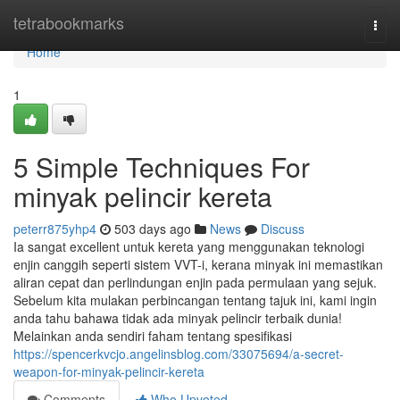
Home
tetrabookmarks
Togg
navi
Home
1
5 Simple Techniques For
minyak pelincir kereta
peterr875yhp4
503 days ago
News
Discuss
Ia sangat excellent untuk kereta yang menggunakan teknologi
enjin canggih seperti sistem VVT-i, kerana minyak ini memastikan
aliran cepat dan perlindungan enjin pada permulaan yang sejuk​​.
Sebelum kita mulakan perbincangan tentang tajuk ini, kami ingin
anda tahu bahawa tidak ada minyak pelincir terbaik dunia!
Melainkan anda sendiri faham tentang spesifikasi
https://spencerkvcjo.angelinsblog.com/33075694/a-secret-
weapon-for-minyak-pelincir-kereta
Comments
Who Upvoted