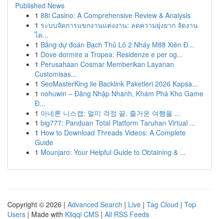
Published News
1
88i Casino: A Comprehensive Review & Analysis
1
ระบบจัดการแขกงานแต่งงาน: ลดความยุ่งยาก จัดงาน
ได...
1
Bảng dự đoán Bạch Thủ Lô 2 Nháy M88 Xiên Đ...
1
Dove dormire a Tropea: Residenze e per og...
1
Perusahaan Cosmar Memberikan Layanan
Customisas...
1
SeoMasterKing ile Backlink Paketleri 2026 Kapsa...
1
nohuwin – Đăng Nhập Nhanh, Khám Phá Kho Game
Đ...
1
아네론 니스캡: 멀미 걱정 끝, 즐거운 여행을 ...
1
big777: Panduan Total Platform Taruhan Virtual ...
1
How to Download Threads Videos: A Complete
Guide
1
Mounjaro: Your Helpful Guide to Obtaining & ...
Copyright © 2026 |
Advanced Search
|
Live
|
Tag Cloud
|
Top
Users
| Made with
Kliqqi CMS
|
All RSS Feeds