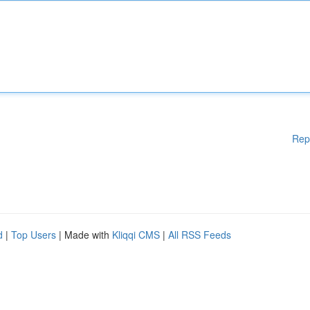
Rep
d
|
Top Users
| Made with
Kliqqi CMS
|
All RSS Feeds