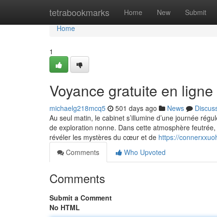
Home
tetrabookmarks
Home
New
Submit
Home
1
Voyance gratuite en ligne
michaelg218mcq5
501 days ago
News
Discus
Au seul matin, le cabinet s’illumine d’une journée rég
de exploration nonne. Dans cette atmosphère feutrée, 
révéler les mystères du cœur et de
https://connerxxu
Comments
Who Upvoted
Comments
Submit a Comment
No HTML