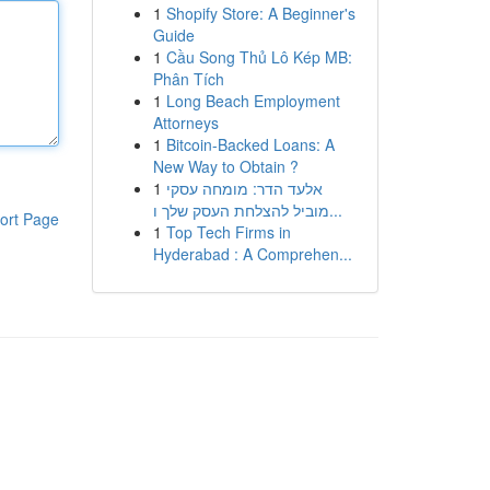
1
Shopify Store: A Beginner's
Guide
1
Cầu Song Thủ Lô Kép MB:
Phân Tích
1
Long Beach Employment
Attorneys
1
Bitcoin-Backed Loans: A
New Way to Obtain ?
1
אלעד הדר: מומחה עסקי
מוביל להצלחת העסק שלך ו...
ort Page
1
Top Tech Firms in
Hyderabad : A Comprehen...