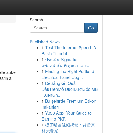
Search
Go
Published News
1
Test The Internet Speed: A
Basic Tutorial
1
ประเมิน Sigmafun:
แพลตฟอร์ม ที่ คุ้มค่า และ...
1
Finding the Right Portland
elle aube
Electrical Panel Upg...
estin à
1
ĐềBảngKết Quả
ĐầuTrênMở ĐuôiDướiGốc MB
· XiênGh...
1
Bu şehirde Premium Eskort
İmkanları
1
Y333 App: Your Guide to
Earning PKR
1
橙子喵酱视频揭秘：背后真
相大曝光