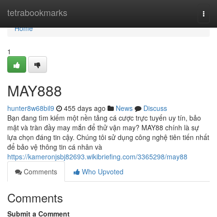
Home
tetrabookmarks
Togg
navi
Home
1
MAY888
hunter8w68bil9
455 days ago
News
Discuss
Bạn đang tìm kiếm một nền tảng cá cược trực tuyến uy tín, bảo
mật và tràn đầy may mắn để thử vận may? MAY88 chính là sự
lựa chọn đáng tin cậy. Chúng tôi sử dụng công nghệ tiên tiến nhất
để bảo vệ thông tin cá nhân và
https://kameronjsbj82693.wikibriefing.com/3365298/may88
Comments
Who Upvoted
Comments
Submit a Comment