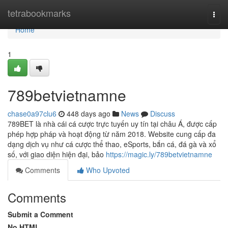
Home
tetrabookmarks
Togg
navi
Home
1
789betvietnamne
chase0a97clu6
448 days ago
News
Discuss
789BET là nhà cái cá cược trực tuyến uy tín tại châu Á, được cấp
phép hợp pháp và hoạt động từ năm 2018. Website cung cấp đa
dạng dịch vụ như cá cược thể thao, eSports, bắn cá, đá gà và xổ
số, với giao diện hiện đại, bảo
https://magic.ly/789betvietnamne
Comments
Who Upvoted
Comments
Submit a Comment
No HTML