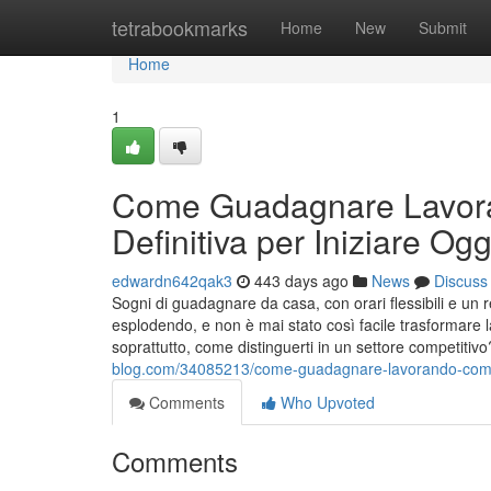
Home
tetrabookmarks
Home
New
Submit
Home
1
Come Guadagnare Lavora
Definitiva per Iniziare Ogg
edwardn642qak3
443 days ago
News
Discuss
Sogni di guadagnare da casa, con orari flessibili e un
esplodendo, e non è mai stato così facile trasformare l
soprattutto, come distinguerti in un settore competitiv
blog.com/34085213/come-guadagnare-lavorando-come-we
Comments
Who Upvoted
Comments