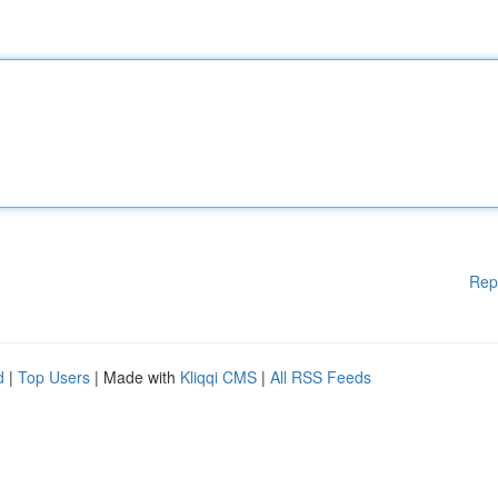
Rep
d
|
Top Users
| Made with
Kliqqi CMS
|
All RSS Feeds