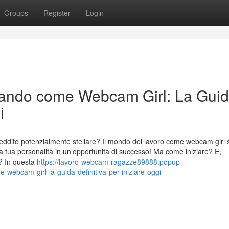
Groups
Register
Login
ndo come Webcam Girl: La Gui
i
 reddito potenzialmente stellare? Il mondo del lavoro come webcam girl 
a tua personalità in un’opportunità di successo! Ma come iniziare? E,
o? In questa
https://lavoro-webcam-ragazze89888.popup-
bcam-girl-la-guida-definitiva-per-iniziare-oggi