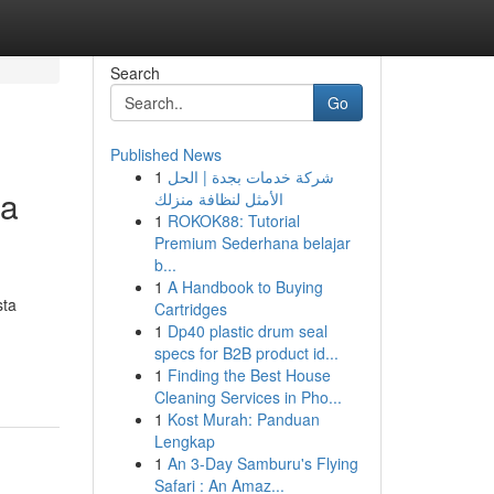
Search
Go
Published News
1
شركة خدمات بجدة | الحل
da
الأمثل لنظافة منزلك
1
ROKOK88: Tutorial
Premium Sederhana belajar
b...
1
A Handbook to Buying
sta
Cartridges
1
Dp40 plastic drum seal
specs for B2B product id...
1
Finding the Best House
Cleaning Services in Pho...
1
Kost Murah: Panduan
Lengkap
1
An 3-Day Samburu's Flying
Safari : An Amaz...