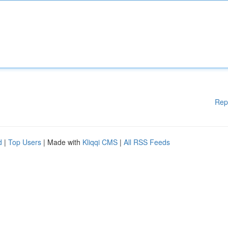
Rep
d
|
Top Users
| Made with
Kliqqi CMS
|
All RSS Feeds