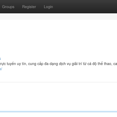
Groups
Register
Login
s
ực tuyến uy tín, cung cấp đa dạng dịch vụ giải trí từ cá độ thể thao, c
n/