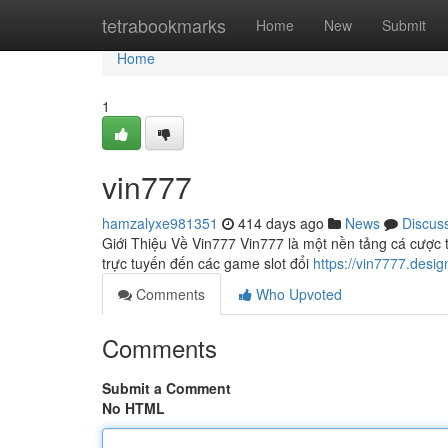
Home
tetrabookmarks
Home
New
Submit
Home
1
vin777
hamzalyxe981351
414 days ago
News
Discus
Giới Thiệu Về Vin777 Vin777 là một nền tảng cá cược tr
trực tuyến đến các game slot đổi
https://vin7777.desig
Comments
Who Upvoted
Comments
Submit a Comment
No HTML