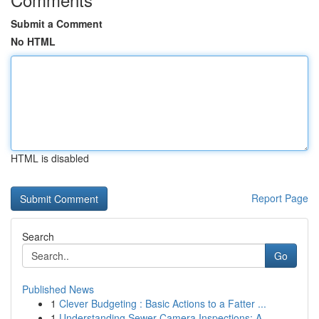
Submit a Comment
No HTML
HTML is disabled
Report Page
Search
Go
Published News
1
Clever Budgeting : Basic Actions to a Fatter ...
1
Understanding Sewer Camera Inspections: A