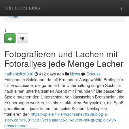
Home
tetrabookmarks
Togg
navi
Home
1
Fotografieren und Lachen mit
Fotorallyes jede Menge Lacher
nathanieltz8900
412 days ago
News
Discuss
Entspannte Spieleabende mit Freunden: Ausgewählte Brettspiele
für Erwachsene, die garantiert für Unterhaltung sorgen Sucht ihr
nach einen unterhaltsamen Abend mit Freunden? Die passenden
Spiele machen den Unterschied! Von klassischen Brettspielen, die
Erinnerungen wecken, bis hin zu aktuellen Partyspielen, die Spaß
garantieren – jeder kommt auf seine Kosten. Denkspiele
trainieren den
https://spiele-f-r-erwachsene79988.blog-a-
story.com/16815187/veranstaltet-ein-event-mit-quizspiele-für-
erwachsene