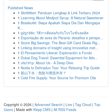
Published News
1
Slot99bet: Panduan Lengkap & Link Terbaru 2024
1
Learning About Medjool Syrup: A Natural Sweetener
1
Bossku66: Siapa Apakah Siapa Dia Dan Mengapa
K...
1
g2g168c: วิธีการติดต่อกับรับโปรโมชั่นสุดฮิต
1
Exportação de aves do Paraná: desafios e perspe...
1
Score Big Savings: The Best Gift Card Deals Rig...
1
Linking domains of insight using innovative met...
1
El Pensamiento Liberal: Exploración a Fondo
1
Dubai Dog Travel: Essential Equipment for Adv...
1
ufa191p: About Us - A Deep Dive
1
Noida to Dehradun Taxi: Your Relaxing Trip Guide
1
新山下水：危险与诱惑并存？
1
Cold Fire Supply: Your Source for Premium Oils
Copyright © 2026 |
Advanced Search
|
Live
|
Tag Cloud
|
Top
Users
| Made with
Kliqqi CMS
|
All RSS Feeds