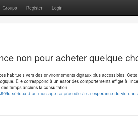
Groups
Register
Login
ance non pour acheter quelque ch
es habituels vers des environnements digitaux plus accessibles. Cette
ologique. Elle corresppond à un essor des comportements effigie à l’ince
où des temps anciens la consultation
90/le-sérieux-d-un-message-se-prosodie-à-sa-espérance-de-vie-dans-