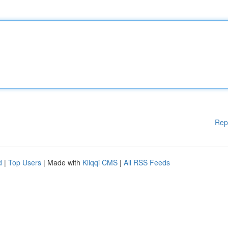
Rep
d
|
Top Users
| Made with
Kliqqi CMS
|
All RSS Feeds