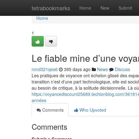
Home
tetrabookmarks
Home
New
Submit
Home
1
Le fiable mine d’une voy
rond321qes6
395 days ago
News
Discuss
Les pratiques de voyance ont échelon glissé des espac
transition n’est d'une part technologique, elle est soci
au besoin de critique, à la solitude décisionnelle. Là 
https://voyancediscount25689.techionblog.com/361814
années
Comments
Who Upvoted
Comments