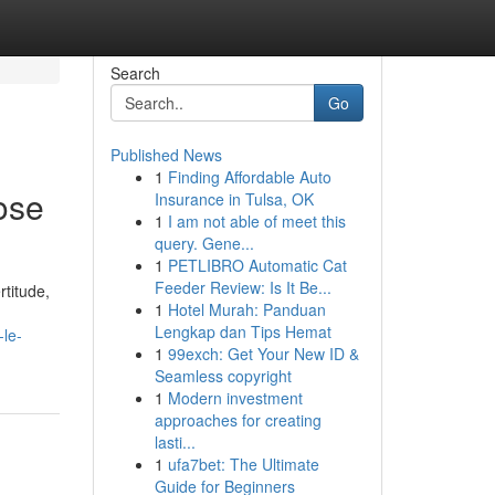
Search
Go
Published News
1
Finding Affordable Auto
ose
Insurance in Tulsa, OK
1
I am not able of meet this
query. Gene...
1
PETLIBRO Automatic Cat
Feeder Review: Is It Be...
rtitude,
1
Hotel Murah: Panduan
Lengkap dan Tips Hemat
le-
1
99exch: Get Your New ID &
Seamless copyright
1
Modern investment
approaches for creating
lasti...
1
ufa7bet: The Ultimate
Guide for Beginners