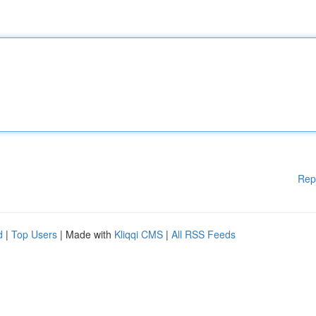
Rep
d
|
Top Users
| Made with
Kliqqi CMS
|
All RSS Feeds