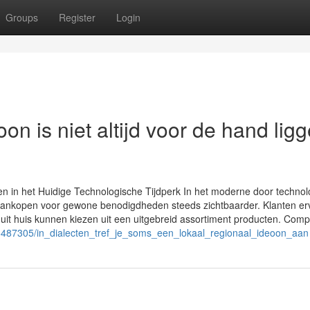
Groups
Register
Login
on is niet altijd voor de hand lig
en in het Huidige Technologische Tijdperk In het moderne door technol
 aankopen voor gewone benodigdheden steeds zichtbaarder. Klanten er
it huis kunnen kiezen uit een uitgebreid assortiment producten. Compe
5487305/in_dialecten_tref_je_soms_een_lokaal_regionaal_ideoon_aan