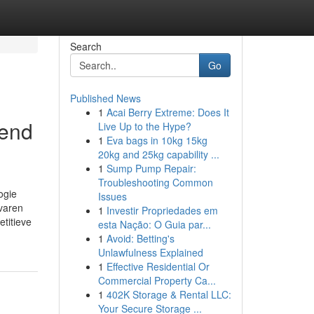
Search
Go
Published News
1
Acai Berry Extreme: Does It
gend
Live Up to the Hype?
1
Eva bags in 10kg 15kg
20kg and 25kg capability ...
1
Sump Pump Repair:
Troubleshooting Common
ogie
Issues
varen
1
Investir Propriedades em
titieve
esta Nação: O Guia par...
1
Avoid: Betting's
Unlawfulness Explained
1
Effective Residential Or
Commercial Property Ca...
1
402K Storage & Rental LLC:
Your Secure Storage ...