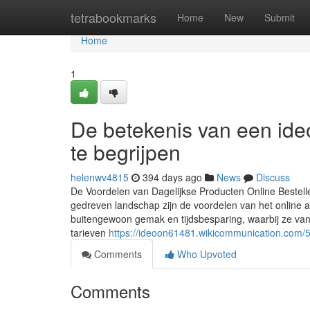
Home
tetrabookmarks
Home
New
Submit
Home
1
De betekenis van een ideo
te begrijpen
helenwv4815
394 days ago
News
Discuss
De Voordelen van Dagelijkse Producten Online Bestell
gedreven landschap zijn de voordelen van het online
buitengewoon gemak en tijdsbesparing, waarbij ze vanu
tarieven
https://ideoon61481.wikicommunication.com/
Comments
Who Upvoted
Comments