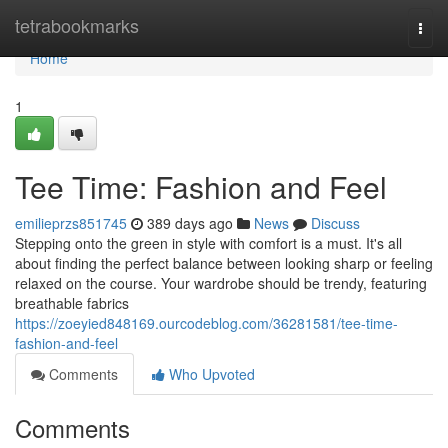
Home
tetrabookmarks
Togg
navi
Home
1
Tee Time: Fashion and Feel
emilieprzs851745
389 days ago
News
Discuss
Stepping onto the green in style with comfort is a must. It's all
about finding the perfect balance between looking sharp or feeling
relaxed on the course. Your wardrobe should be trendy, featuring
breathable fabrics
https://zoeyied848169.ourcodeblog.com/36281581/tee-time-
fashion-and-feel
Comments
Who Upvoted
Comments