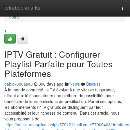
Home
tetrabookmarks
Tog
navi
Home
1
IPTV Gratuit : Configurer
Playlist Parfaite pour Toutes
Plateformes
pablox580aaa3
390 days ago
News
Discuss
À le monde connecté, la TV évolue à une vitesse fulgurante,
offrant aux téléspectateurs une pléthore de possibilités pour
bénéficier de leurs émissions de prédilection. Parmi ces options,
les abonnements IPTV gratuits se distinguent par leur
accessibilité et leur richesse de contenu. Dans cet article, nous
vous proposons de
https://meilleursapplicationiptv57912.fitnell.com/77006403/dernières