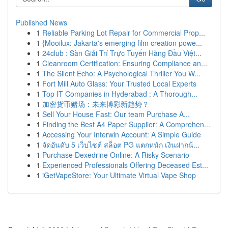
Published News
1
Reliable Parking Lot Repair for Commercial Prop...
1
{Mooilux: Jakarta's emerging film creation powe...
1
24club : Sàn Giải Trí Trực Tuyến Hàng Đầu Việt...
1
Cleanroom Certification: Ensuring Compliance an...
1
The Silent Echo: A Psychological Thriller You W...
1
Fort Mill Auto Glass: Your Trusted Local Experts
1
Top IT Companies in Hyderabad : A Thorough...
1
加密货币赌场：未来博彩新趋势？
1
Sell Your House Fast: Our team Purchase A...
1
Finding the Best A4 Paper Supplier: A Comprehen...
1
Accessing Your Interwin Account: A Simple Guide
1
จัดอันดับ 5 เว็บไซต์ สล็อต PG แตกหนัก เงินฝากน้...
1
Purchase Dexedrine Online: A Risky Scenario
1
Experienced Professionals Offering Deceased Est...
1
iGetVapeStore: Your Ultimate Virtual Vape Shop