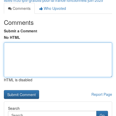
listes-m3u-iptv-gratuits-pour-la-france-fonctionnels-juin-2025
Comments
Who Upvoted
Comments
Submit a Comment
No HTML
HTML is disabled
Report Page
Search
Go