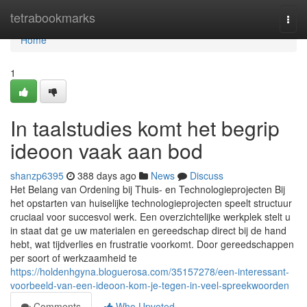
Home
tetrabookmarks
Togg
navi
Home
1
In taalstudies komt het begrip
ideoon vaak aan bod
shanzp6395
388 days ago
News
Discuss
Het Belang van Ordening bij Thuis- en Technologieprojecten Bij
het opstarten van huiselijke technologieprojecten speelt structuur
cruciaal voor succesvol werk. Een overzichtelijke werkplek stelt u
in staat dat ge uw materialen en gereedschap direct bij de hand
hebt, wat tijdverlies en frustratie voorkomt. Door gereedschappen
per soort of werkzaamheid te
https://holdenhgyna.bloguerosa.com/35157278/een-interessant-
voorbeeld-van-een-ideoon-kom-je-tegen-in-veel-spreekwoorden
Comments
Who Upvoted