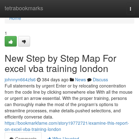
Home
tetrabookmarks
Togg
navi
Home
1
New Step by Step Map For
excel vba training london
johnnyn664zfs6
384 days ago
News
Discuss
Full statements by urgent Enter or by relocating concentration
from the code line by clicking somewhere else With all the mouse
or urgent an arrow essential. With the proper training, persons
can thoroughly make the most of the program's options to
streamline processes, make details-pushed selections, and
efficiently converse data.
https://bookmarkfame.com/story19772721/examine-this-report-
on-excel-vba-training-london
Comments
Who Upvoted