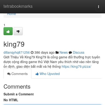
Home
tetrabookmarks
Togg
navi
Home
1
king79
dillanqyhq871256
386 days ago
News
Discuss
Giới Thiệu Về King79 King79 là cổng game đổi thưởng trực tuyến
được cộng đồng game thủ Việt Nam yêu thích nhờ vào nền tảng
ổn định, giao diện bắt mắt và hệ thống
https://king79.pizza/
Comments
Who Upvoted
Comments
Submit a Comment
No HTML