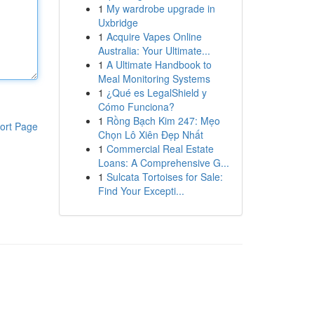
1
My wardrobe upgrade in
Uxbridge
1
Acquire Vapes Online
Australia: Your Ultimate...
1
A Ultimate Handbook to
Meal Monitoring Systems
1
¿Qué es LegalShield y
Cómo Funciona?
1
Rồng Bạch Kim 247: Mẹo
ort Page
Chọn Lô Xiên Đẹp Nhất
1
Commercial Real Estate
Loans: A Comprehensive G...
1
Sulcata Tortoises for Sale:
Find Your Excepti...