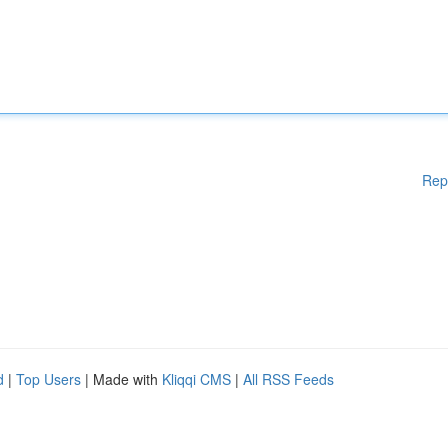
Rep
d
|
Top Users
| Made with
Kliqqi CMS
|
All RSS Feeds