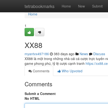
Home
tetrabookmarks
Home
New
Submit
Home
1
XX88
myantvx497186
383 days ago
News
Discuss
XX88 là một trong những nhà cái cá cược trực tuyến nổ
game phong phú, tỷ lệ cược cạnh tranh
https://xx88.ce
Comments
Who Upvoted
Comments
Submit a Comment
No HTML