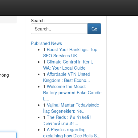
Search
Go
Published News
1
Boost Your Rankings: Top
SEO Services UK
1
Climate Control in Kent,
WA: Your Local Guide
1
Affordable VPN United
thống
Kingdom : Best Econo...
1
Welcome the Mood:
Battery-powered Fake Candle
L...
1
Vajinal Mantar Tedavisinde
İlaç Seçenekleri: Ne...
1
The Reds : ทีม กำลังดี !
วิเคราะห์ เกม สำ...
1
A Physics regarding
explaining how Dice Rolls S...