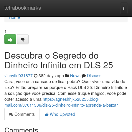
Home
tetrabookmarks
Togg
navi
Home
1
Descubra o Segredo do
Dinheiro Infinito em DLS 25
vinnyflrj031877
382 days ago
News
Discuss
Cara, você está cansado de ficar pobre? Quer viver uma vida de
luxo? Então prepare-se porque o Hack DLS 25: Dinheiro Infinito é
a solução que você precisa! Com esse truque mágico, você pode
obter acesso a uma
https://agneshhjk528255.blog-
mall.com/37011336/dls-25-dinheiro-infinito-aprenda-a-baixar
Comments
Who Upvoted
Comments