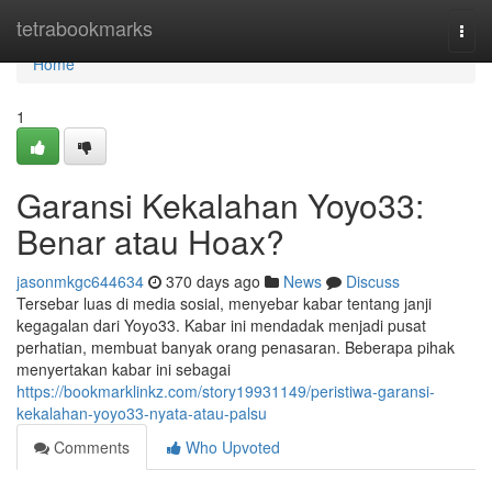
Home
tetrabookmarks
Togg
navi
Home
1
Garansi Kekalahan Yoyo33:
Benar atau Hoax?
jasonmkgc644634
370 days ago
News
Discuss
Tersebar luas di media sosial, menyebar kabar tentang janji
kegagalan dari Yoyo33. Kabar ini mendadak menjadi pusat
perhatian, membuat banyak orang penasaran. Beberapa pihak
menyertakan kabar ini sebagai
https://bookmarklinkz.com/story19931149/peristiwa-garansi-
kekalahan-yoyo33-nyata-atau-palsu
Comments
Who Upvoted