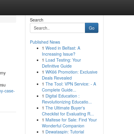
Search
Go
Published News
1
Weed in Belfast: A
Increasing Issue?
1
Load Testing: Your
Definitive Guide
1
WK66 Promotion: Exclusive
rmy
Deals Revealed
1
The Tool: VPN Service: - A
esu
Complete Guide...
my-case-
1
Digital Education :
Revolutionizing Educatio...
1
The Ultimate Buyer's
Checklist for Evaluating R...
1
Maltese for Sale: Find Your
Wonderful Companion
1
Dewataspin: Tutorial