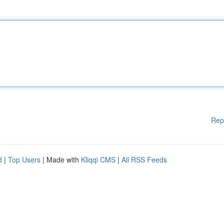
Rep
d
|
Top Users
| Made with
Kliqqi CMS
|
All RSS Feeds