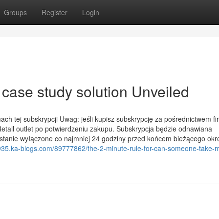
Groups
Register
Login
case study solution Unveiled
ch tej subskrypcji Uwag: jeśli kupisz subskrypcję za pośrednictwem fi
Retail outlet po potwierdzeniu zakupu. Subskrypcja będzie odnawiana
stanie wyłączone co najmniej 24 godziny przed końcem bieżącego okr
2935.ka-blogs.com/89777862/the-2-minute-rule-for-can-someone-take-