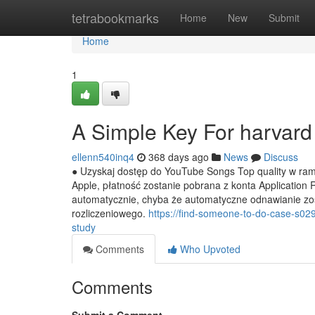
Home
tetrabookmarks
Home
New
Submit
Home
1
A Simple Key For harvard 
ellenn540inq4
368 days ago
News
Discuss
● Uzyskaj dostęp do YouTube Songs Top quality w rama
Apple, płatność zostanie pobrana z konta Application 
automatycznie, chyba że automatyczne odnawianie zo
rozliczeniowego.
https://find-someone-to-do-case-s0
study
Comments
Who Upvoted
Comments