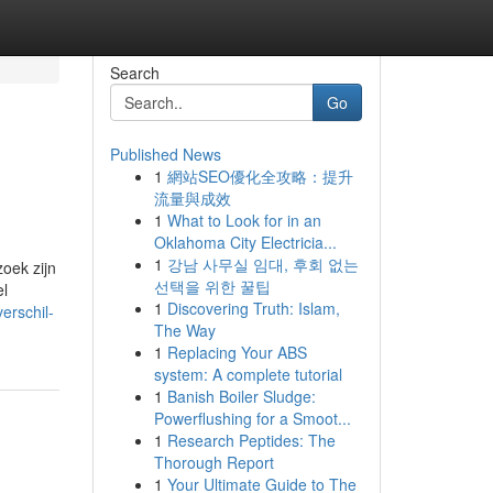
Search
Go
Published News
1
網站SEO優化全攻略：提升
流量與成效
1
What to Look for in an
Oklahoma City Electricia...
1
강남 사무실 임대, 후회 없는
zoek zijn
선택을 위한 꿀팁
el
1
Discovering Truth: Islam,
erschil-
The Way
1
Replacing Your ABS
system: A complete tutorial
1
Banish Boiler Sludge:
Powerflushing for a Smoot...
1
Research Peptides: The
Thorough Report
1
Your Ultimate Guide to The