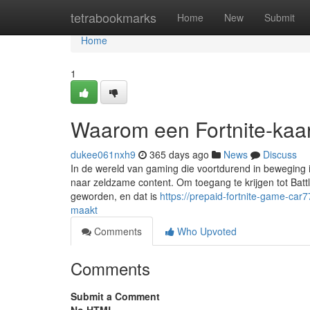
Home
tetrabookmarks
Home
New
Submit
Home
1
Waarom een Fortnite-kaar
dukee061nxh9
365 days ago
News
Discuss
In de wereld van gaming die voortdurend in beweging is
naar zeldzame content. Om toegang te krijgen tot Battl
geworden, en dat is
https://prepaid-fortnite-game-ca
maakt
Comments
Who Upvoted
Comments
Submit a Comment