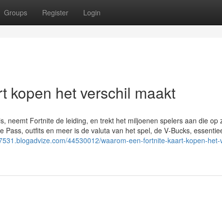
Groups
Register
Login
t kopen het verschil maakt
, neemt Fortnite de leiding, en trekt het miljoenen spelers aan die op 
e Pass, outfits en meer is de valuta van het spel, de V‑Bucks, essentie
r77531.blogadvize.com/44530012/waarom-een-fortnite-kaart-kopen-het-v