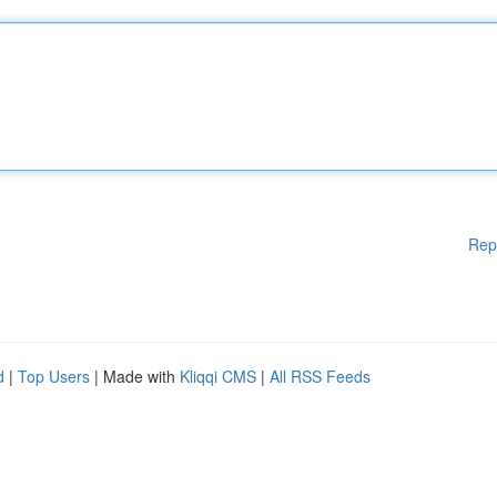
Rep
d
|
Top Users
| Made with
Kliqqi CMS
|
All RSS Feeds