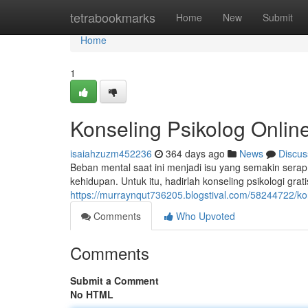
Home
tetrabookmarks
Home
New
Submit
Home
1
Konseling Psikolog Onlin
isaiahzuzm452236
364 days ago
News
Discus
Beban mental saat ini menjadi isu yang semakin sera
kehidupan. Untuk itu, hadirlah konseling psikologi gra
https://murraynqut736205.blogstival.com/58244722/kon
Comments
Who Upvoted
Comments
Submit a Comment
No HTML