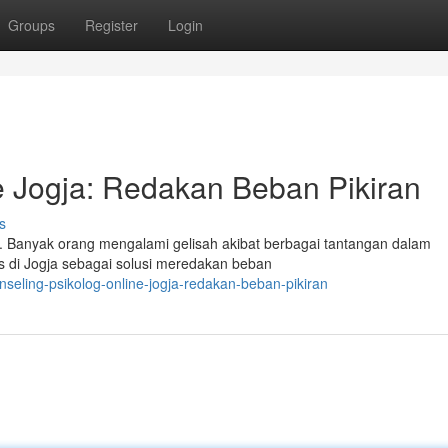
Groups
Register
Login
e Jogja: Redakan Beban Pikiran
s
p. Banyak orang mengalami gelisah akibat berbagai tantangan dalam
tis di Jogja sebagai solusi meredakan beban
seling-psikolog-online-jogja-redakan-beban-pikiran