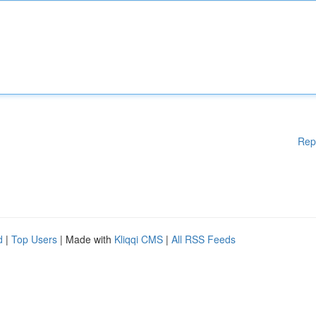
Rep
d
|
Top Users
| Made with
Kliqqi CMS
|
All RSS Feeds