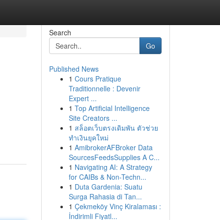
Search
Go
Published News
1
Cours Pratique
Traditionnelle : Devenir
Expert ...
1
Top Artificial Intelligence
Site Creators ...
1
สล็อตเว็บตรงเดิมพัน ตัวช่วย
ทำเงินยุคใหม่
1
AmibrokerAFBroker Data
SourcesFeedsSupplies A C...
1
Navigating AI: A Strategy
for CAIBs & Non-Techn...
1
Duta Gardenia: Suatu
Surga Rahasia di Tan...
1
Çekmeköy Vinç Kiralaması :
İndirimli Fiyatl...