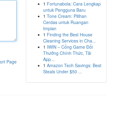
1
Fortunabola: Cara Lengkap
untuk Pengguna Baru
1
Tone Cream: Pilihan
Cerdas untuk Ruangan
Impian
1
Finding the Best House
Cleaning Services in Cha...
1
IWIN – Cổng Game Đổi
Thưởng Chính Thức, Tải
App...
ort Page
1
Amazon Tech Savings: Best
Steals Under $50 ...