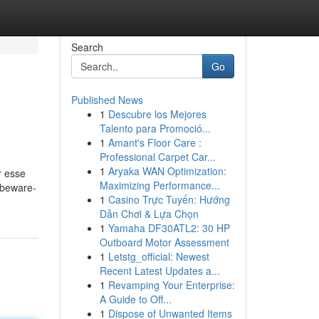
Search
Go
Published News
1
Descubre los Mejores
Talento para Promoció...
1
Amant's Floor Care :
Professional Carpet Car...
1
Aryaka WAN Optimization:
r esse
Maximizing Performance...
 beware-
1
Casino Trực Tuyến: Hướng
Dẫn Chơi & Lựa Chọn
1
Yamaha DF30ATL2: 30 HP
Outboard Motor Assessment
1
Letstg_official: Newest
Recent Latest Updates a...
1
Revamping Your Enterprise:
A Guide to Off...
1
Dispose of Unwanted Items