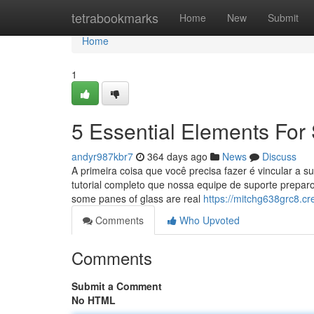
Home
tetrabookmarks
Home
New
Submit
Home
1
5 Essential Elements Fo
andyr987kbr7
364 days ago
News
Discuss
A primeira coisa que você precisa fazer é vincular a 
tutorial completo que nossa equipe de suporte prepar
some panes of glass are real
https://mitchg638grc8.cr
Comments
Who Upvoted
Comments
Submit a Comment
No HTML