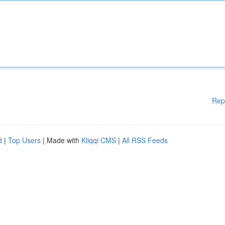
Rep
d
|
Top Users
| Made with
Kliqqi CMS
|
All RSS Feeds