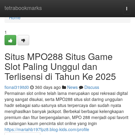
Home
tetrabookmarks
Togg
navi
Home
1
Situs MPO288 Situs Game
Slot Paling Unggul dan
Terlisensi di Tahun Ke 2025
fionai319itd0
360 days ago
News
Discuss
Permainan slot online telah lama merupakan opsi rekreasi digital
yang sangat disukai, serta MPO288 situs slot daring unggulan
hadir sebagai satu-satunya situs terpercaya dan sudah nyata
menghasilkan banyak jackpot. Berbekal berbagai kelengkapan
premium dan fitur berpengalaman, MPO 288 menjadi opsi favorit
di kalangan kaum pencinta slot online yang ingin
https://mariahb197fpz8.blog-kids.com/profile