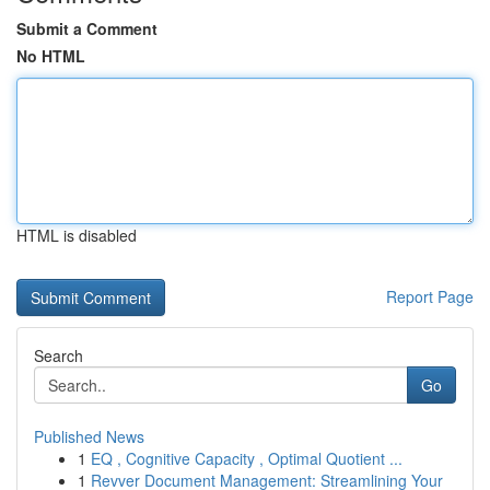
Submit a Comment
No HTML
HTML is disabled
Report Page
Search
Go
Published News
1
EQ , Cognitive Capacity , Optimal Quotient ...
1
Revver Document Management: Streamlining Your