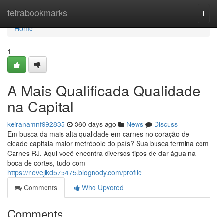
Home
tetrabookmarks
Togg
navi
Home
1
A Mais Qualificada Qualidade
na Capital
keiranamnf992835
360 days ago
News
Discuss
Em busca da mais alta qualidade em carnes no coração de
cidade capitala maior metrópole do país? Sua busca termina com
Carnes RJ. Aqui você encontra diversos tipos de dar água na
boca de cortes, tudo com
https://nevejlkd575475.blognody.com/profile
Comments
Who Upvoted
Comments