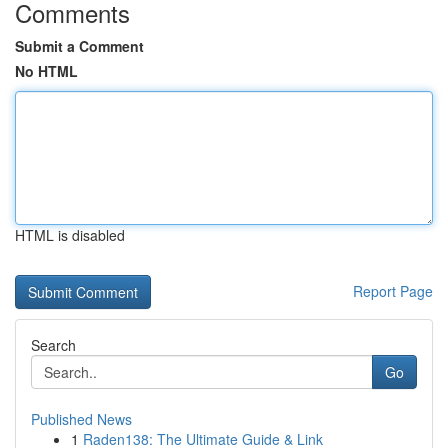
Comments
Submit a Comment
No HTML
HTML is disabled
Report Page
Search
Go
Published News
1
Raden138: The Ultimate Guide & Link