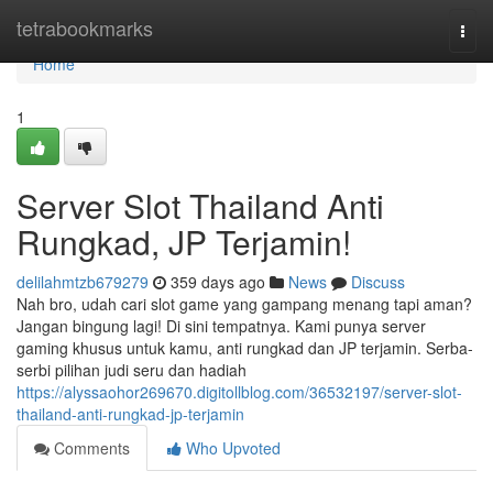
Home
tetrabookmarks
Togg
navi
Home
1
Server Slot Thailand Anti
Rungkad, JP Terjamin!
delilahmtzb679279
359 days ago
News
Discuss
Nah bro, udah cari slot game yang gampang menang tapi aman?
Jangan bingung lagi! Di sini tempatnya. Kami punya server
gaming khusus untuk kamu, anti rungkad dan JP terjamin. Serba-
serbi pilihan judi seru dan hadiah
https://alyssaohor269670.digitollblog.com/36532197/server-slot-
thailand-anti-rungkad-jp-terjamin
Comments
Who Upvoted