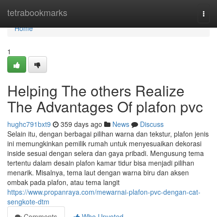
Home
tetrabookmarks
Togg
navi
Home
1
Helping The others Realize
The Advantages Of plafon pvc
hughc791bxt9
359 days ago
News
Discuss
Selain itu, dengan berbagai pilihan warna dan tekstur, plafon jenis
ini memungkinkan pemilik rumah untuk menyesuaikan dekorasi
inside sesuai dengan selera dan gaya pribadi. Mengusung tema
tertentu dalam desain plafon kamar tidur bisa menjadi pilihan
menarik. Misalnya, tema laut dengan warna biru dan aksen
ombak pada plafon, atau tema langit
https://www.propanraya.com/mewarnai-plafon-pvc-dengan-cat-
sengkote-dtm
Comments
Who Upvoted