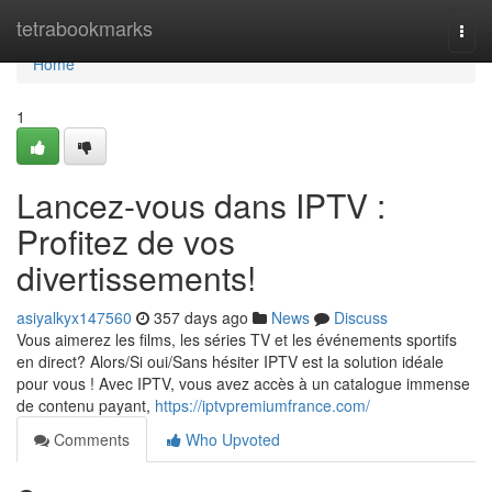
Home
tetrabookmarks
Togg
navi
Home
1
Lancez-vous dans IPTV :
Profitez de vos
divertissements!
asiyalkyx147560
357 days ago
News
Discuss
Vous aimerez les films, les séries TV et les événements sportifs
en direct? Alors/Si oui/Sans hésiter IPTV est la solution idéale
pour vous ! Avec IPTV, vous avez accès à un catalogue immense
de contenu payant,
https://iptvpremiumfrance.com/
Comments
Who Upvoted