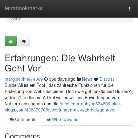
Home
tetrabookmarks
Togg
navi
Home
1
Erfahrungen: Die Wahrheit
Geht Vor
margieephh474069
358 days ago
News
Discuss
BuilderAll ist ein Tool , das zahlreiche Funktionen für die
Erstellung von Websites bietet. Doch wie gut funktioniert BuilderAll
wirklich? In diesem Artikel wollen wir uns Bewertungen von
Nutzern anschauen und die
https://darrenhypg374809.blue-
blogs.com/43837976/bewertungen-die-wahrheit-geht-vor
Comments
Who Upvoted
Comments