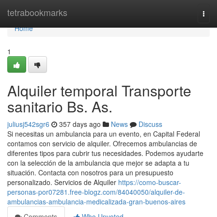
Home
tetrabookmarks
Togg
navi
Home
1
Alquiler temporal Transporte
sanitario Bs. As.
juliusj542sgr6
357 days ago
News
Discuss
Si necesitas un ambulancia para un evento, en Capital Federal
contamos con servicio de alquiler. Ofrecemos ambulancias de
diferentes tipos para cubrir tus necesidades. Podemos ayudarte
con la selección de la ambulancia que mejor se adapta a tu
situación. Contacta con nosotros para un presupuesto
personalizado. Servicios de Alquiler
https://como-buscar-
personas-por07281.free-blogz.com/84040050/alquiler-de-
ambulancias-ambulancia-medicalizada-gran-buenos-aires
Comments
Who Upvoted