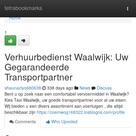
Home
tetrabookmarks
Togg
navi
Home
1
Verhuurbedienst Waalwijk: Uw
Gegarandeerde
Transportpartner
shaunaziyo680638
338 days ago
News
Discuss
Bent u op zoek naar een comfortabel vervoermiddel in Waalwijk?
Kies Taxi Waalwijk, uw goede transportpartner voor al uw eisen.
Wij bieden u een divers assortiment aan voertuigen , die altijd
beschikbaar zijn
https://zoemwog168322.losblogos.com/profile
Comments
Who Upvoted