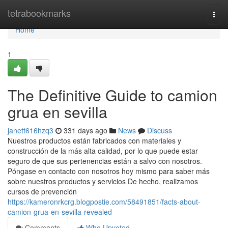
Home
tetrabookmarks
Togg
navi
Home
1
The Definitive Guide to camion
grua en sevilla
janett616hzq3
331 days ago
News
Discuss
Nuestros productos están fabricados con materiales y
construcción de la más alta calidad, por lo que puede estar
seguro de que sus pertenencias están a salvo con nosotros.
Póngase en contacto con nosotros hoy mismo para saber más
sobre nuestros productos y servicios De hecho, realizamos
cursos de prevención
https://kameronrkcrg.blogpostie.com/58491851/facts-about-
camion-grua-en-sevilla-revealed
Comments
Who Upvoted