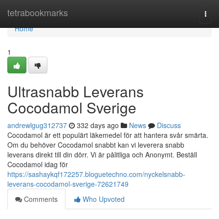
Home
tetrabookmarks
Togg
navi
Home
1
Ultrasnabb Leverans
Cocodamol Sverige
andrewlgug312737
332 days ago
News
Discuss
Cocodamol är ett populärt läkemedel för att hantera svår smärta.
Om du behöver Cocodamol snabbt kan vi leverera snabb
leverans direkt till din dörr. Vi är pålitliga och Anonymt. Beställ
Cocodamol idag för
https://sashaykqf172257.bloguetechno.com/nyckelsnabb-
leverans-cocodamol-sverige-72621749
Comments
Who Upvoted