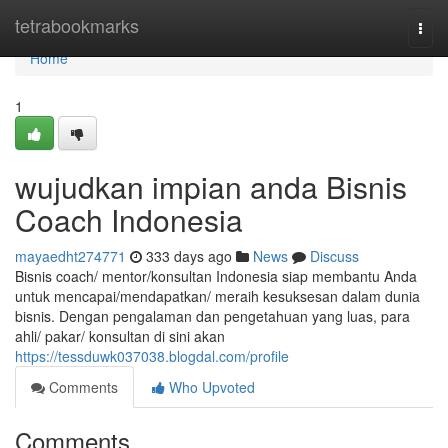
Home
tetrabookmarks
Togg
navi
Home
1
wujudkan impian anda Bisnis
Coach Indonesia
mayaedht274771
333 days ago
News
Discuss
Bisnis coach/ mentor/konsultan Indonesia siap membantu Anda
untuk mencapai/mendapatkan/ meraih kesuksesan dalam dunia
bisnis. Dengan pengalaman dan pengetahuan yang luas, para
ahli/ pakar/ konsultan di sini akan
https://tessduwk037038.blogdal.com/profile
Comments
Who Upvoted
Comments