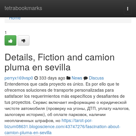
Home
tetrabookmarks
Togg
navi
Home
1
Details, Fiction and camion
pluma en sevilla
perryx169vsp0
333 days ago
News
Discuss
Entendemos que cada proyecto es único. Es por ello que te
ofrecemos soluciones de transporte personalizadas para
satisfacer los requerimientos más específicos y desafiantes de
tus proyectos. Сервис включает информацию о юридической
чистоте автомобиля (проверку на угоны, ДТП, уплату налогов,
залоговую историю), об оплате парковок, наличии
неоплаченных штрафов, но
https://tarot-por-
bizum08631.blogoscience.com/43747276/fascination-about-
camion-pluma-en-sevilla