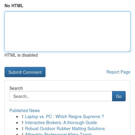
No HTML
HTML is disabled
Report Page
Search
Go
Published News
1
Laptop vs. PC : Which Reigns Supreme ?
1
Interactive Brokers: A thorough Guide
1
Robust Outdoor Rubber Matting Solutions
1
Alibeyköy Profesyonel Klima Tamiri