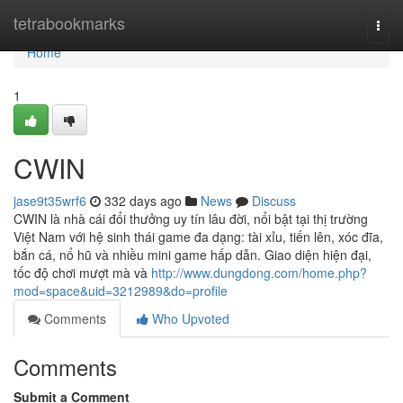
Home
tetrabookmarks
Togg
navi
Home
1
CWIN
jase9t35wrf6
332 days ago
News
Discuss
CWIN là nhà cái đổi thưởng uy tín lâu đời, nổi bật tại thị trường
Việt Nam với hệ sinh thái game đa dạng: tài xỉu, tiến lên, xóc đĩa,
bắn cá, nổ hũ và nhiều mini game hấp dẫn. Giao diện hiện đại,
tốc độ chơi mượt mà và
http://www.dungdong.com/home.php?
mod=space&uid=3212989&do=profile
Comments
Who Upvoted
Comments
Submit a Comment