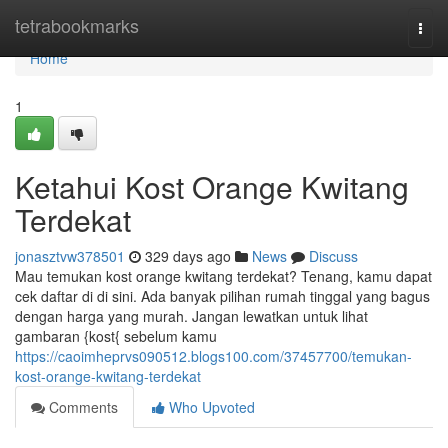
Home
tetrabookmarks
Togg
navi
Home
1
Ketahui Kost Orange Kwitang
Terdekat
jonasztvw378501
329 days ago
News
Discuss
Mau temukan kost orange kwitang terdekat? Tenang, kamu dapat
cek daftar di di sini. Ada banyak pilihan rumah tinggal yang bagus
dengan harga yang murah. Jangan lewatkan untuk lihat
gambaran {kost{ sebelum kamu
https://caoimheprvs090512.blogs100.com/37457700/temukan-
kost-orange-kwitang-terdekat
Comments
Who Upvoted